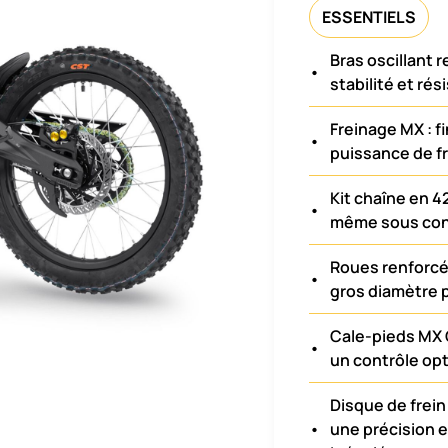
ESSENTIELS
Bras oscillant 
•
stabilité et rés
Freinage MX : fi
•
puissance de f
Kit chaîne en 4
•
même sous con
Roues renforc
•
gros diamètre p
Cale-pieds MX 
•
un contrôle opt
Disque de frei
•
une précision 