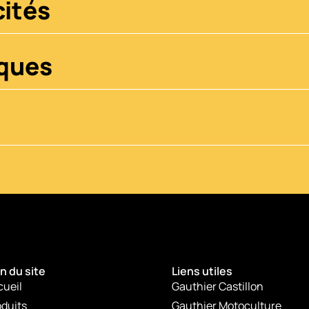
ités
iques
n du site
Liens utiles
cueil
Gauthier Castillon
duits
Gauthier Motoculture