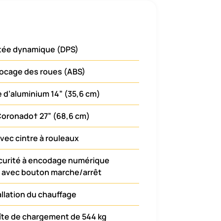
stée dynamique (DPS)
ocage des roues (ABS)
 d’aluminium 14” (35,6 cm)
oronado† 27” (68,6 cm)
avec cintre à rouleaux
curité à encodage numérique
F avec bouton marche/arrêt
tallation du chauffage
îte de chargement de 544 kg