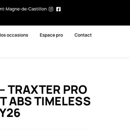
int-Magne-de-Castillon
Nos occasions
Espace pro
Contact
– TRAXTER PRO
 T ABS TIMELESS
Y26