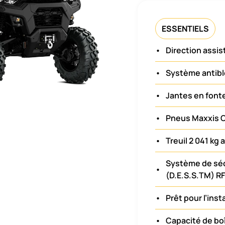
ESSENTIELS
•
Direction assi
•
Système antibl
•
Jantes en fonte
•
Pneus Maxxis C
•
Treuil 2 041 kg 
Système de sé
•
(D.E.S.S.TM) R
•
Prêt pour l’ins
•
Capacité de bo