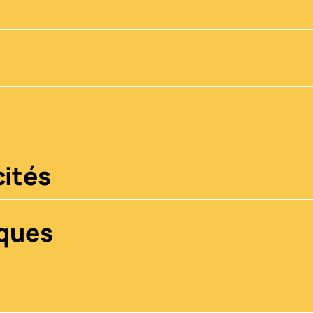
ités
iques