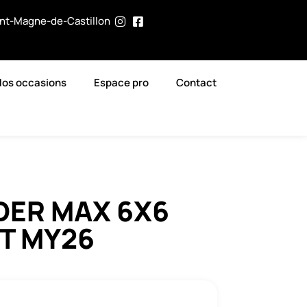
int-Magne-de-Castillon
Nos occasions
Espace pro
Contact
ER MAX 6X6
 T MY26