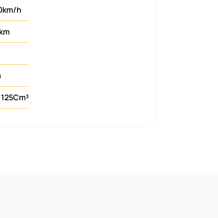
70km/h
3km
m
 125Cm³