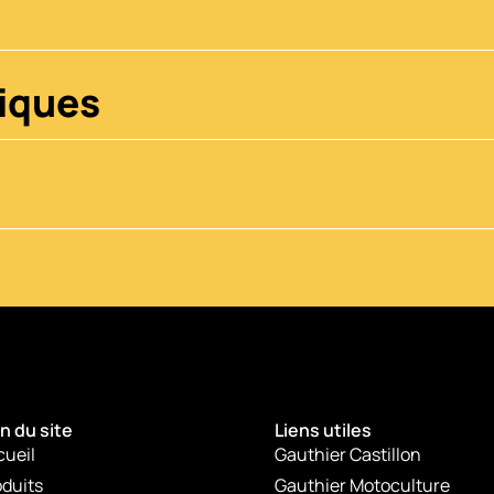
iques
n du site
Liens utiles
cueil
Gauthier Castillon
duits
Gauthier Motoculture