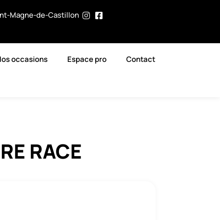
int-Magne-de-Castillon
Nos occasions
Espace pro
Contact
URE RACE