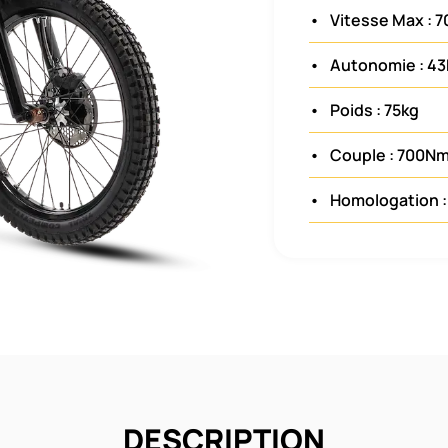
•
Vitesse Max : 
•
Autonomie : 4
•
Poids : 75kg
•
Couple : 700N
•
Homologation :
DESCRIPTION