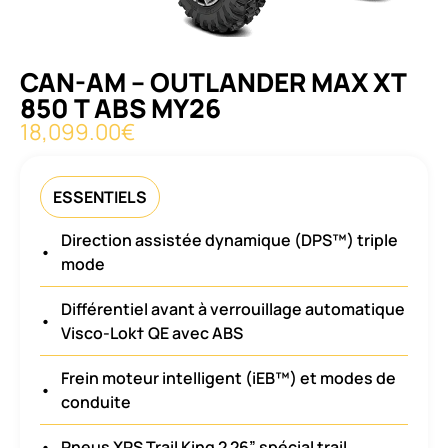
CAN-AM – OUTLANDER MAX XT
850 T ABS MY26
18,099.00
€
ESSENTIELS
Direction assistée dynamique (DPS™) triple
•
mode
Différentiel avant à verrouillage automatique
•
Visco-Lok† QE avec ABS
Frein moteur intelligent (iEB™) et modes de
•
conduite
•
Pneus XPS Trail King 2 26” spécial trail